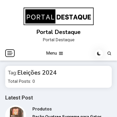
Skip
to
content
Portal Destaque
Portal Destaque
Menu
Eleições 2024
Tag:
Total Posts: 0
Latest Post
Produtos
Ração Quatree Supreme para Gatos