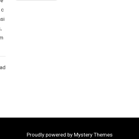
de
 c
si
,
 m
ead
Proudly powered by Mystery Themes