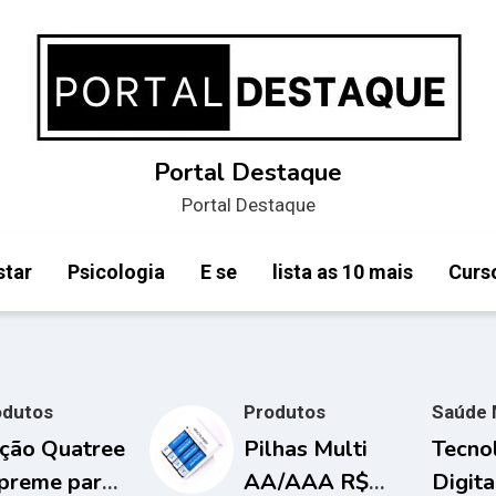
Portal Destaque
Portal Destaque
star
Psicologia
E se
lista as 10 mais
Curs
odutos
Produtos
Saúde 
ção Quatree
Pilhas Multi
Tecno
preme para
AA/AAA R$
Digita