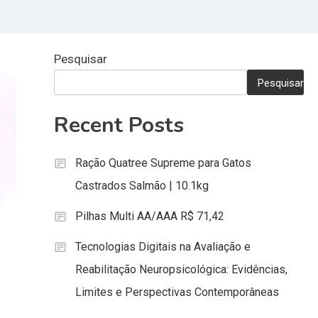
ação e
Educacional
litação
Especializado:
psicológica:
Fundamentos,
Pesquisar
cias,
Objetivos e
Pesquisar
s e
Importância na
ectivas
Educação
Recent Posts
mporâneas
Inclusiva
Ração Quatree Supreme para Gatos
Castrados Salmão | 10.1kg
Pilhas Multi AA/AAA R$ 71,42
Tecnologias Digitais na Avaliação e
Reabilitação Neuropsicológica: Evidências,
Limites e Perspectivas Contemporâneas