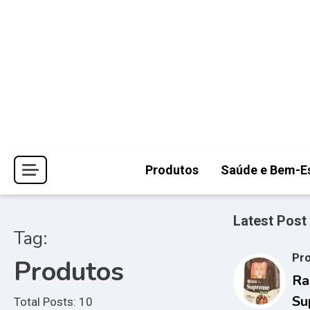
Skip
to
content
Produtos
Saúde e Bem-E
Latest Post
Tag:
Pr
Produtos
Ra
Su
Total Posts: 10