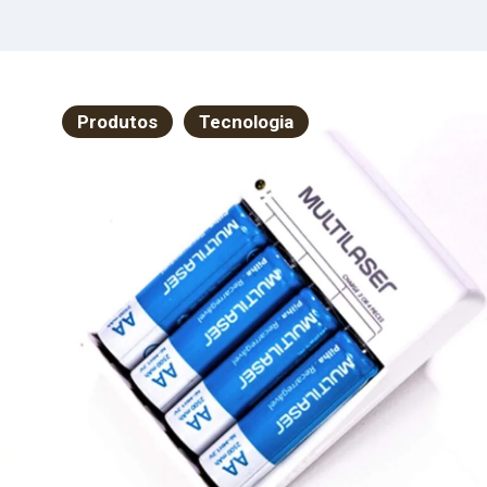
tos
71,42
Avali
strados
Reabi
lmão |
Neuro
.1kg
Evidên
Produtos
Tecnologia
Limite
Persp
Conte