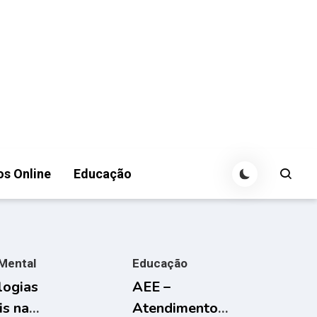
os Online
Educação
Mental
Educação
logias
AEE –
is na
Atendimento