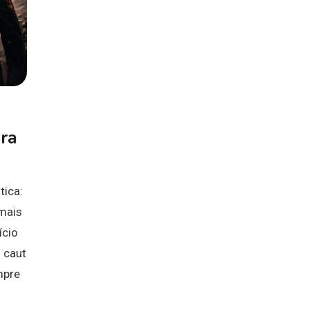
ara
ica:
 mais
ício
 caut
mpre