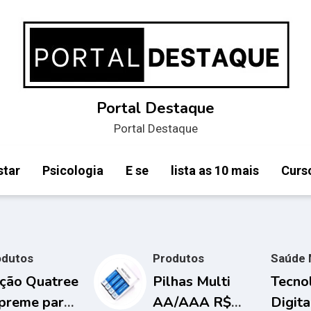
Portal Destaque
Portal Destaque
star
Psicologia
E se
lista as 10 mais
Curs
odutos
Produtos
Saúde 
ção Quatree
Pilhas Multi
Tecno
preme para
AA/AAA R$
Digita