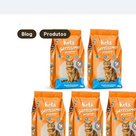
tos
71,42
Avali
strados
Reabi
lmão |
Neuro
.1kg
Evidên
Blog
Produtos
Limite
Persp
Conte