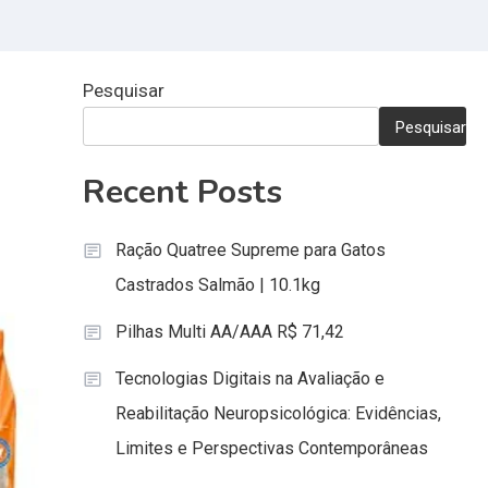
ação e
Educacional
litação
Especializado:
psicológica:
Fundamentos,
Pesquisar
cias,
Objetivos e
Pesquisar
s e
Importância na
ectivas
Educação
Recent Posts
mporâneas
Inclusiva
Ração Quatree Supreme para Gatos
Castrados Salmão | 10.1kg
Pilhas Multi AA/AAA R$ 71,42
Tecnologias Digitais na Avaliação e
Reabilitação Neuropsicológica: Evidências,
Limites e Perspectivas Contemporâneas