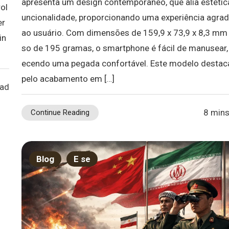
apresenta um design contemporâneo, que alia estética
ol
uncionalidade, proporcionando uma experiência agrad
er
ao usuário. Com dimensões de 159,9 x 73,9 x 8,3 mm
in
so de 195 gramas, o smartphone é fácil de manusear,
ecendo uma pegada confortável. Este modelo destac
pelo acabamento em […]
ead
8 mins
Continue Reading
Blog
E se