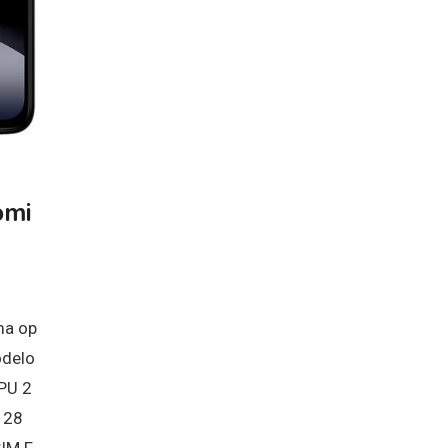
omi
ma op
odelo
PU 2
128
SIM F