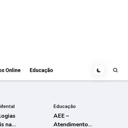
os Online
Educação
Mental
Educação
logias
AEE –
is na
Atendimento