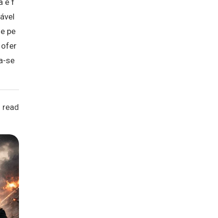
 e f
ável
 e pe
 ofer
a-se
 read