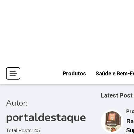
Skip
to
content
Produtos
Saúde e Bem-E
Latest Post
Autor:
Pr
portaldestaque
Ra
Su
Total Posts: 45