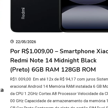
22/05/2026
Por R$1.009,00 – Smartphone Xia
Redmi Note 14 Midnight Black
(Preto) 6GB RAM 128GB ROM
R$1.009,00 Em até 12x de R$ 94,17 com juros Siste
eracional Android 14 Memória RAM instalada 6 GB M
ca
da CPU 1.2GHz Cortex A8 Processor Velocidade da C
00 GHz Capacidade de armazenamento da memória 
GB Cor Preto Contagem de slots do cartão SIM Dual 