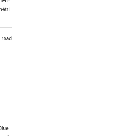
métri
 read
Blue